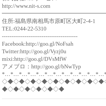
http://www.nit-s.com
━━━━━━━━━━━━━━━━━━
住所:福島県南相馬市原町区大町2-4-1
TEL:0244-22-5310
----------------------------------------
Facebook:
http://goo.gl/NoFsah
Twitter:
http://goo.gl/Vyzj0u
mixi:
http://goo.gl/DVsMfW
アメブロ：
http://goo.gl/bNwTyp
*…*…*…*…*…*…*…*…*…*…*…*…
◇◆◇◆◇◆◇◆◇◆◇◆◇◆◇◆◇◆
◆◇◆◇◆◇◆◇◆◇◆